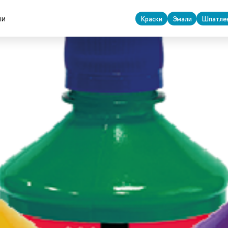
ровочные материалы
ии
Краски
Эмали
Шпатле