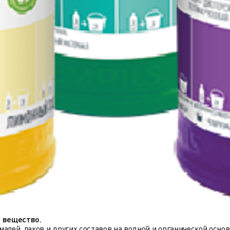
 вещество.
алей, лаков и других составов на водной и органической основ