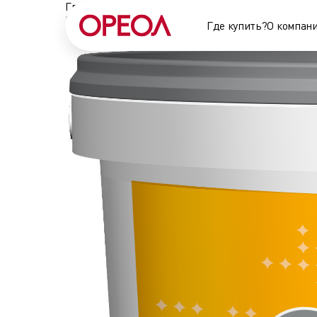
Главная
•
Краски
•
Краска для плит OSB Ореол, ба
Краска для плит OSB Ореол, база А
Где купить?
О компан