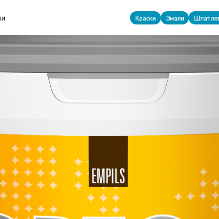
за А
ии
Краски
Эмали
Шпатле