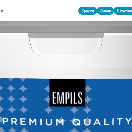
ии
Краски
Эмали
Шпатле