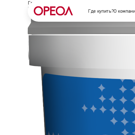
Главная
•
Шпатлевки
•
Шпатлевка финишная
Шпатлевка финишная
Где купить?
О компан